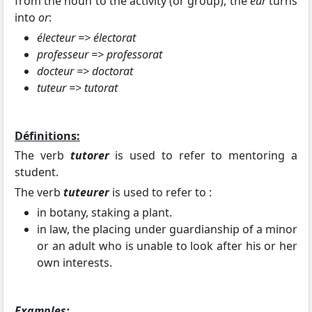
from the noun to the activity (or group), the
eur
turns
into
or
:
électeur => électorat
professeur => professorat
docteur => doctorat
tuteur => tutorat
Définitions:
The verb
tutorer
is used to refer to mentoring a
student.
The verb
tuteurer
is used to refer to :
in botany, staking a plant.
in law, the placing under guardianship of a minor
or an adult who is unable to look after his or her
own interests.
Examples: