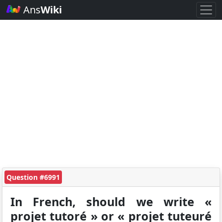
Ans
Wiki
Question #6991
In French, should we write «
projet tutoré » or « projet tuteuré